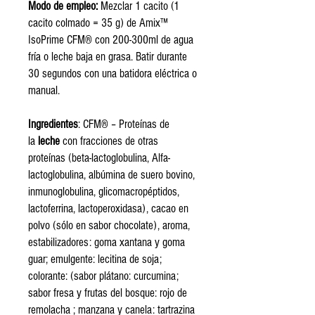
Modo de empleo:
Mezclar 1 cacito (1
cacito colmado = 35 g) de Amix™
IsoPrime CFM® con 200-300ml de agua
fría o leche baja en grasa. Batir durante
30 segundos con una batidora eléctrica o
manual.
Ingredientes
: CFM® – Proteínas de
la
leche
con fracciones de otras
proteínas (beta-lactoglobulina, Alfa-
lactoglobulina, albúmina de suero bovino,
inmunoglobulina, glicomacropéptidos,
lactoferrina, lactoperoxidasa), cacao en
polvo (sólo en sabor chocolate), aroma,
estabilizadores: goma xantana y goma
guar; emulgente: lecitina de soja;
colorante: (sabor plátano: curcumina;
sabor fresa y frutas del bosque: rojo de
remolacha ; manzana y canela: tartrazina