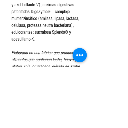
y azul brillante V), enzimas digestivas
patentadas DigeZyme® – complejo
multienzimático (amilasa, lipasa, lactasa,
celulasa, proteasa neutra bacteriana),
edulcorantes: sucralosa Splenda® y
acesulfamo-K.
Elaborado en una fábrica que produce
alimentos que contienen leche, huevos,
gluten, soja, crustáceos, dióxido de azufre
y nueces
.
Este producto puede contener
trazas de gluten, lactosa y azúcar
Todos los productos que enviamos tienen
la caducidad más lejana posible, nunca
inferior a 6 meses desde su compra