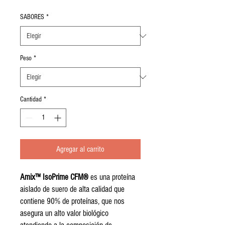
de
oferta
SABORES
*
Peso
*
Cantidad
*
Agregar al carrito
Amix™ IsoPrime CFM®
es una proteína
aislado de suero de alta calidad que
contiene 90% de proteínas, que nos
asegura un alto valor biológico