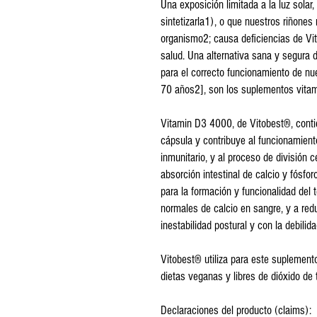
Una exposición limitada a la luz solar
sintetizarla1), o que nuestros riñones
organismo2; causa deficiencias de Vi
salud. Una alternativa sana y segura 
para el correcto funcionamiento de nu
70 años2], son los suplementos vitam
Vitamin D3 4000, de Vitobest®, cont
cápsula y contribuye al funcionamien
inmunitario, y al proceso de división 
absorción intestinal de calcio y fósf
para la formación y funcionalidad del 
normales de calcio en sangre, y a redu
inestabilidad postural y con la debilid
Vitobest® utiliza para este suplemen
dietas veganas y libres de dióxido de t
Declaraciones del producto (claims):