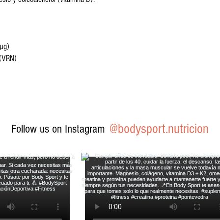
µg)
 (VRN)
@bodysport.nutricion
Follow us on Instagram