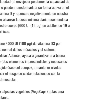
, la edad (al envejecer perdemos la capacidad de
 no pueden transformarla a su forma activa en el
tamina D y repercute negativamente en nuestra
de alcanzar la dosis mínima diaria recomendada
estro cuerpo [600 UI (15 µg) en adultos de 19 a
ínicos.
iene 4000 UI (100 µg) de vitamina D3 por
to normal de los músculos y el sistema
celular. Además, ayuda a garantizar una buena
oro (dos elementos imprescindibles y necesarios
tejido óseo del cuerpo), a mantener niveles
cir el riesgo de caídas relacionado con la
ad muscular.
to cápsulas vegetales (VegeCaps) aptas para
itanio.